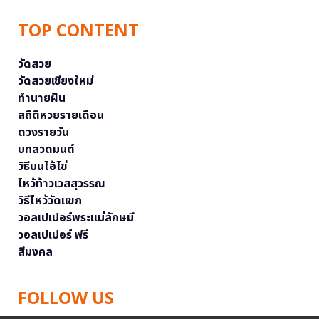
TOP CONTENT
วัดสวย
วัดสวยเชียงใหม่
ทำนายฝัน
สถิติหวยรายเดือน
ดวงรายวัน
บทสวดมนต์
วิธีบนไอ้ไข่
ไหว้ท้าวเวสสุวรรณ
วิธีไหว้วัดแขก
วอลเปเปอร์พระแม่ลักษมี
วอลเปเปอร์ ฟรี
สีมงคล
FOLLOW US