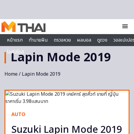
Skip to content
menu
หน้าแรก
ทำนายฝัน
ตรวจหวย
ผลบอล
ดูดวง
วอลเปเปอร
ไลฟ์สไตล์
Lapin Mode 2019
Home
/ Lapin Mode 2019
AUTO
Suzuki Lapin Mode 2019