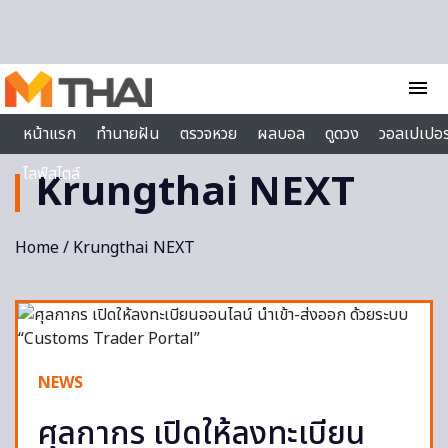
Skip to content
menu
หน้าแรก
ทำนายฝัน
ตรวจหวย
ผลบอล
ดูดวง
วอลเปเปอร
ไลฟ์สไตล์
Krungthai NEXT
Home
/ Krungthai NEXT
NEWS
ศุลกากร เปิดให้ลงทะเบียน