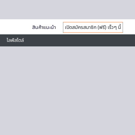
สินค้าแนะนำ
เปิดสมัครสมาชิก (ฟรี) เร็วๆ นี้
ไลฟ์สไตล์