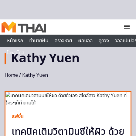
Skip to content
menu
หน้าแรก
ทำนายฝัน
ตรวจหวย
ผลบอล
ดูดวง
วอลเปเปอร
ไลฟ์สไตล์
Kathy Yuen
Home
/ Kathy Yuen
แฟชั่น
เทคนิคเติมวิตามินซีให้ผิว ด้วย