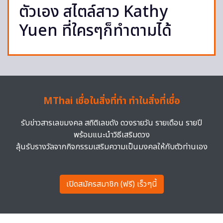
ตัวเอง สไตล์สาว Kathy
Yuen ที่ใครๆก็ทำตามได้
MThai เชื่อในสิ่งที่ทำ ทำในสิ่งที่เชื่อ
รับข่าวสารเลขมงคล สถิติเลขดัง ดวงรายวัน รายเดือน รายปี
พร้อมแนะนำวิธีเสริมดวง
ลุ้นรับรางวัลจากกิจกรรมเสริมความเป็นมงคลให้กับตัวท่านเอง
เปิดสมัครสมาชิก (ฟรี) เร็วๆนี้