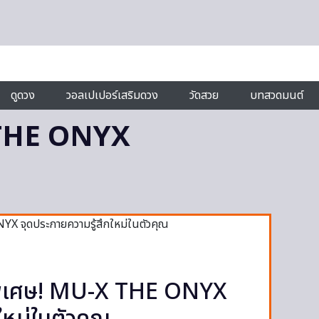
ดูดวง
วอลเปเปอร์เสริมดวง
วัดสวย
บทสวดมนต์
THE ONYX
่นพิเศษ! MU-X THE ONYX