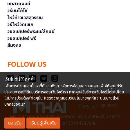
บทสวดมนต์
วิธีบนไอ้ไข่
ไหว้ท้าวเวสสุวรรณ
วิธีไหว้วัดแขก
วอลเปเปอร์พระแม่ลักษมี
วอลเปเปอร์ ฟรี
สีมงคล
FOLLOW US
เว็บไซต์นี้ใช้คุกกี้
เพื่อการนำเสนอเนื้อหาที่ดี รวมถึงการจัดการข้อมูลส่วนบุคคล เพื่อให้คุณได้รับ
ประสบการณ์ที่ดีบนบริการของเว็บไซต์เรา หากคุณใช้บริการเว็บไซต์นี้ต่อไปโดย
ไม่มีการปรับตั้งค่าใดๆนั้น แสดงว่าคุณยอมรับนโยบายคุกกี้และนโยบายส่วน
บุคคลของเรา
Copyright © 2016
MThai.com All rights reserved. หมายเลขทะเบียนการค้า
ยอมรับ
เรียนรู้เพิ่มเติม
อิเล็กทรอนิกส์ : 0127114707040