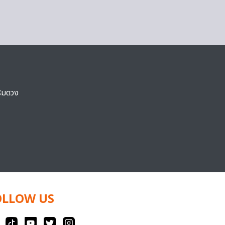
ริมดวง
OLLOW US