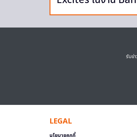
Excites ในงาน Ba
รับข่
LEGAL
นโยบายคุกกี้