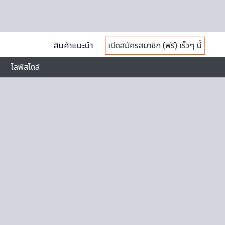
สินค้าแนะนำ
เปิดสมัครสมาชิก (ฟรี) เร็วๆ นี้
ไลฟ์สไตล์