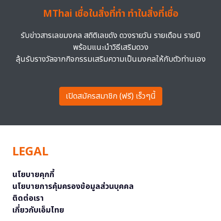
MThai เชื่อในสิ่งที่ทำ ทำในสิ่งที่เชื่อ
รับข่าวสารเลขมงคล สถิติเลขดัง ดวงรายวัน รายเดือน รายปี
พร้อมแนะนำวิธีเสริมดวง
ลุ้นรับรางวัลจากกิจกรรมเสริมความเป็นมงคลให้กับตัวท่านเอง
เปิดสมัครสมาชิก (ฟรี) เร็วๆนี้
LEGAL
นโยบายคุกกี้
นโยบายการคุ้มครองข้อมูลส่วนบุคคล
ติดต่อเรา
เกี่ยวกับเอ็มไทย