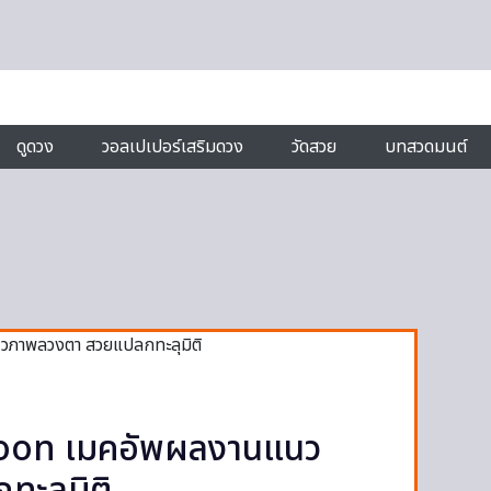
ดูดวง
วอลเปเปอร์เสริมดวง
วัดสวย
บทสวดมนต์
n Yoon เมคอัพผลงานแนว