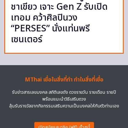
ชาเขียว เจาะ Gen Z รับเปิด
เทอม คว้าศิลปินวง
“PERSES” นั่งแท่นพรี
เซนเตอร์
MThai เชื่อในสิ่งที่ทำ ทำในสิ่งที่เชื่อ
รับข่าวสารเลขมงคล สถิติเลขดัง ดวงรายวัน รายเดือน รายปี
พร้อมแนะนำวิธีเสริมดวง
ลุ้นรับรางวัลจากกิจกรรมเสริมความเป็นมงคลให้กับตัวท่านเอง
เปิดสมัครสมาชิก (ฟรี) เร็วๆนี้