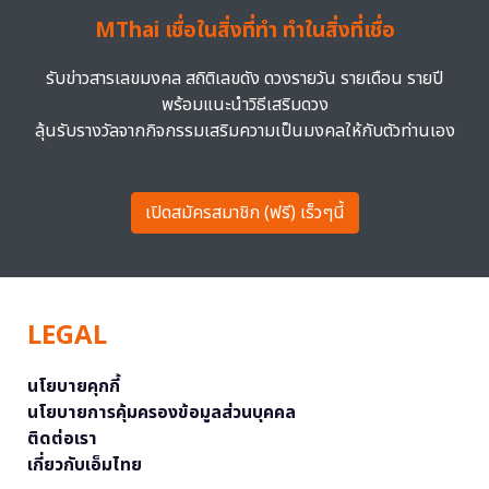
MThai เชื่อในสิ่งที่ทำ ทำในสิ่งที่เชื่อ
รับข่าวสารเลขมงคล สถิติเลขดัง ดวงรายวัน รายเดือน รายปี
พร้อมแนะนำวิธีเสริมดวง
ลุ้นรับรางวัลจากกิจกรรมเสริมความเป็นมงคลให้กับตัวท่านเอง
เปิดสมัครสมาชิก (ฟรี) เร็วๆนี้
LEGAL
นโยบายคุกกี้
นโยบายการคุ้มครองข้อมูลส่วนบุคคล
ติดต่อเรา
เกี่ยวกับเอ็มไทย