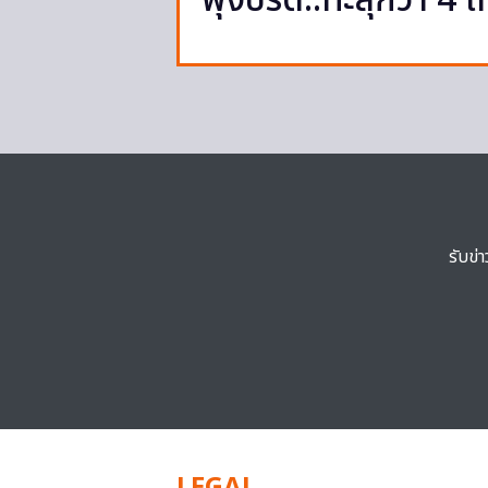
พุ่งปรี๊ด..ทะลุกว่า 4 เ
รับข่