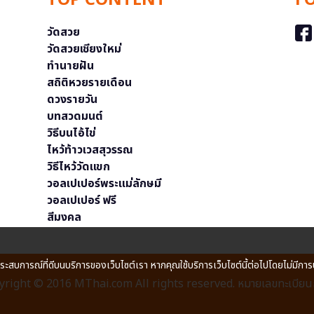
TOP CONTENT
F
วัดสวย
วัดสวยเชียงใหม่
ทำนายฝัน
สถิติหวยรายเดือน
ดวงรายวัน
บทสวดมนต์
วิธีบนไอ้ไข่
ไหว้ท้าวเวสสุวรรณ
วิธีไหว้วัดแขก
วอลเปเปอร์พระแม่ลักษมี
วอลเปเปอร์ ฟรี
สีมงคล
ประสบการณ์ที่ดีบนบริการของเว็บไซต์เรา หากคุณใช้บริการเว็บไซต์นี้ต่อไปโดยไม่มีการ
right © 2016 MThai.com All rights reserved. หมายเลขทะเบียนก