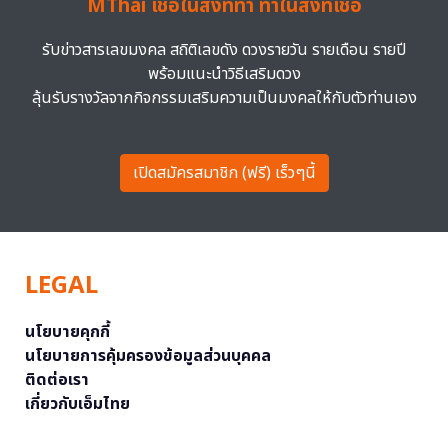
MThai เชื่อในสิ่งที่ทำ ทำในสิ่งที่เชื่อ
รับข่าวสารเลขมงคล สถิติเลขดัง ดวงรายวัน รายเดือน รายปี
พร้อมแนะนำวิธีเสริมดวง
ลุ้นรับรางวัลจากกิจกรรมเสริมความเป็นมงคลให้กับตัวท่านเอง
เปิดสมัครสมาชิก (ฟรี) เร็วๆนี้
LEGAL
นโยบายคุกกี้
นโยบายการคุ้มครองข้อมูลส่วนบุคคล
ติดต่อเรา
เกี่ยวกับเอ็มไทย