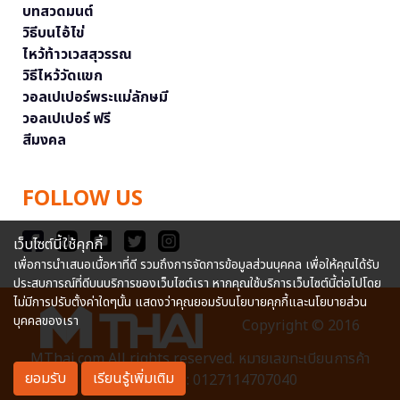
บทสวดมนต์
วิธีบนไอ้ไข่
ไหว้ท้าวเวสสุวรรณ
วิธีไหว้วัดแขก
วอลเปเปอร์พระแม่ลักษมี
วอลเปเปอร์ ฟรี
สีมงคล
FOLLOW US
เว็บไซต์นี้ใช้คุกกี้
เพื่อการนำเสนอเนื้อหาที่ดี รวมถึงการจัดการข้อมูลส่วนบุคคล เพื่อให้คุณได้รับ
ประสบการณ์ที่ดีบนบริการของเว็บไซต์เรา หากคุณใช้บริการเว็บไซต์นี้ต่อไปโดย
ไม่มีการปรับตั้งค่าใดๆนั้น แสดงว่าคุณยอมรับนโยบายคุกกี้และนโยบายส่วน
บุคคลของเรา
Copyright © 2016
MThai.com All rights reserved. หมายเลขทะเบียนการค้า
ยอมรับ
เรียนรู้เพิ่มเติม
อิเล็กทรอนิกส์ : 0127114707040