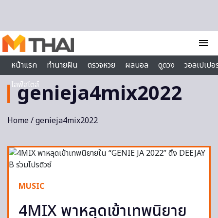
Skip to content
menu
หน้าแรก
ทำนายฝัน
ตรวจหวย
ผลบอล
ดูดวง
วอลเปเปอร
ไลฟ์สไตล์
genieja4mix2022
Home
/ genieja4mix2022
MUSIC
4MIX พาหลุดเข้าเทพนิยาย