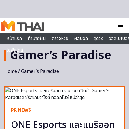
Skip to content
menu
หน้าแรก
ทำนายฝัน
ตรวจหวย
ผลบอล
ดูดวง
วอลเปเปอร
ไลฟ์สไตล์
Gamer’s Paradise
Home
/ Gamer’s Paradise
PR NEWS
ONE Esports และแมริออท