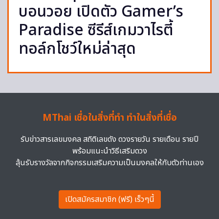
บอนวอย เปิดตัว Gamer’s
Paradise ซีรีส์เกมวาไรตี้
ทอล์กโชว์ใหม่ล่าสุด
MThai เชื่อในสิ่งที่ทำ ทำในสิ่งที่เชื่อ
รับข่าวสารเลขมงคล สถิติเลขดัง ดวงรายวัน รายเดือน รายปี
พร้อมแนะนำวิธีเสริมดวง
ลุ้นรับรางวัลจากกิจกรรมเสริมความเป็นมงคลให้กับตัวท่านเอง
เปิดสมัครสมาชิก (ฟรี) เร็วๆนี้