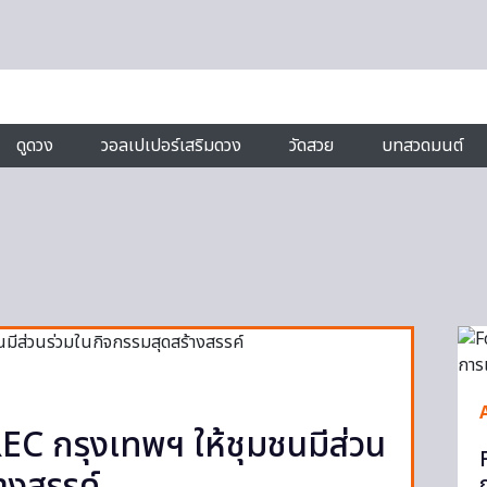
ดูดวง
วอลเปเปอร์เสริมดวง
วัดสวย
บทสวดมนต์
REC กรุงเทพฯ ให้ชุมชนมีส่วน
ก