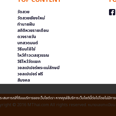
TOP CONTENT
F
วัดสวย
วัดสวยเชียงใหม่
ทำนายฝัน
สถิติหวยรายเดือน
ดวงรายวัน
บทสวดมนต์
วิธีบนไอ้ไข่
ไหว้ท้าวเวสสุวรรณ
วิธีไหว้วัดแขก
วอลเปเปอร์พระแม่ลักษมี
วอลเปเปอร์ ฟรี
สีมงคล
ประสบการณ์ที่ดีบนบริการของเว็บไซต์เรา หากคุณใช้บริการเว็บไซต์นี้ต่อไปโดยไม่มีการ
right © 2016 MThai.com All rights reserved. หมายเลขทะเบียนก