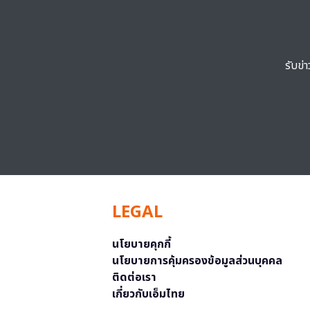
รับข่
LEGAL
นโยบายคุกกี้
นโยบายการคุ้มครองข้อมูลส่วนบุคคล
ติดต่อเรา
เกี่ยวกับเอ็มไทย