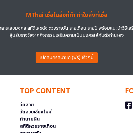
MThai เชื่อในสิ่งที่ทำ ทำในสิ่งที่เชื่อ
าวสารเลขมงคล สถิติเลขดัง ดวงรายวัน รายเดือน รายปี พร้อมแนะนำวิธีเส
ลุ้นรับรางวัลจากกิจกรรมเสริมความเป็นมงคลให้กับตัวท่านเอง
เปิดสมัครสมาชิก (ฟรี) เร็วๆนี้
TOP CONTENT
F
วัดสวย
วัดสวยเชียงใหม่
ทำนายฝัน
สถิติหวยรายเดือน