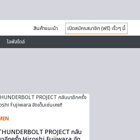
สินค้าแนะนำ
เปิดสมัครสมาชิก (ฟรี) เร็วๆ นี้
ไลฟ์สไตล์
MEN
THUNDERBOLT PROJECT กลับ
มาอีกครั้ง Hiroshi Fujiwara จัด