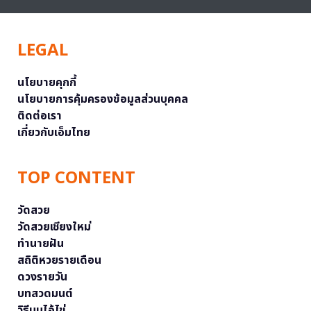
LEGAL
นโยบายคุกกี้
นโยบายการคุ้มครองข้อมูลส่วนบุคคล
ติดต่อเรา
เกี่ยวกับเอ็มไทย
TOP CONTENT
วัดสวย
วัดสวยเชียงใหม่
ทำนายฝัน
สถิติหวยรายเดือน
ดวงรายวัน
บทสวดมนต์
วิธีบนไอ้ไข่