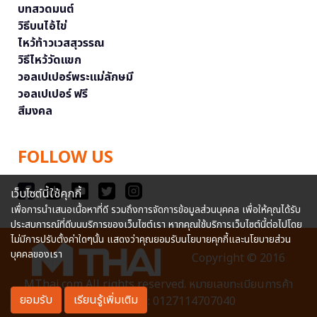
บทสวดมนต์
วิธีบนไอ้ไข่
ไหว้ท้าวเวสสุวรรณ
วิธีไหว้วัดแขก
วอลเปเปอร์พระแม่ลักษมี
วอลเปเปอร์ ฟรี
สีมงคล
FOLLOW US
เว็บไซต์นี้ใช้คุกกี้
เพื่อการนำเสนอเนื้อหาที่ดี รวมถึงการจัดการข้อมูลส่วนบุคคล เพื่อให้คุณได้รับ
ประสบการณ์ที่ดีบนบริการของเว็บไซต์เรา หากคุณใช้บริการเว็บไซต์นี้ต่อไปโดย
ไม่มีการปรับตั้งค่าใดๆนั้น แสดงว่าคุณยอมรับนโยบายคุกกี้และนโยบายส่วน
บุคคลของเรา
Copyright © 2016
MThai.com All rights reserved. หมายเลขทะเบียนการค้า
ยอมรับ
เรียนรู้เพิ่มเติม
อิเล็กทรอนิกส์ : 0127114707040