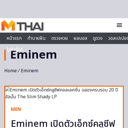
Skip to content
menu
หน้าแรก
ทำนายฝัน
ตรวจหวย
ผลบอล
ดูดวง
วอลเปเปอร
ไลฟ์สไตล์
Eminem
Home
/ Eminem
MEN
Eminem เปิดตัวเอ็กซ์คลูซีฟ