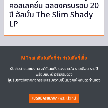
คอลเลคชั่น ฉลองครบรอบ 20
ปี อัลบั้ม The Slim Shady
LP
MThai เชื่อในสิ่งที่ทำ ทำในสิ่งที่เชื่อ
รับข่าวสารเลขมงคล สถิติเลขดัง ดวงรายวัน รายเดือน รายปี
พร้อมแนะนำวิธีเสริมดวง
ลุ้นรับรางวัลจากกิจกรรมเสริมความเป็นมงคลให้กับตัวท่านเอง
เปิดสมัครสมาชิก (ฟรี) เร็วๆนี้