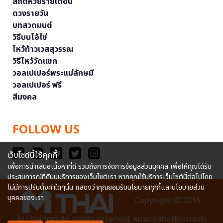
สถิติหวยรายเดือน
ดวงรายวัน
บทสวดมนต์
วิธีบนไอ้ไข่
ไหว้ท้าวเวสสุวรรณ
วิธีไหว้วัดแขก
วอลเปเปอร์พระแม่ลักษมี
วอลเปเปอร์ ฟรี
สีมงคล
FOLLOW US
เว็บไซต์นี้ใช้คุกกี้
เพื่อการนำเสนอเนื้อหาที่ดี รวมถึงการจัดการข้อมูลส่วนบุคคล เพื่อให้คุณได้รับ
ประสบการณ์ที่ดีบนบริการของเว็บไซต์เรา หากคุณใช้บริการเว็บไซต์นี้ต่อไปโดย
ไม่มีการปรับตั้งค่าใดๆนั้น แสดงว่าคุณยอมรับนโยบายคุกกี้และนโยบายส่วน
บุคคลของเรา
Copyright © 2016
MThai.com All rights reserved. หมายเลขทะเบียนการค้า