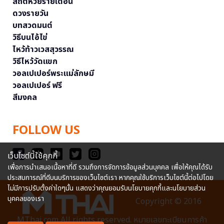
สถิติหวยรายเดือน
ดวงรายวัน
บทสวดมนต์
วิธีบนไอ้ไข่
ไหว้ท้าวเวสสุวรรณ
วิธีไหว้วัดแขก
วอลเปเปอร์พระแม่ลักษมี
วอลเปเปอร์ ฟรี
สีมงคล
FOLLOW US
เว็บไซต์นี้ใช้คุกกี้
เพื่อการนำเสนอเนื้อหาที่ดี รวมถึงการจัดการข้อมูลส่วนบุคคล เพื่อให้คุณได้รับ
ประสบการณ์ที่ดีบนบริการของเว็บไซต์เรา หากคุณใช้บริการเว็บไซต์นี้ต่อไปโดย
ไม่มีการปรับตั้งค่าใดๆนั้น แสดงว่าคุณยอมรับนโยบายคุกกี้และนโยบายส่วน
บุคคลของเรา
Copyright © 2016
MThai.com All rights reserved. หมายเลขทะเบียนการค้า