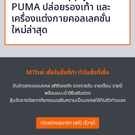
PUMA ปล่อยรองเท้า และ
เครื่องแต่งกายคอลเลคชั่น
ใหม่ล่าสุด
MThai เชื่อในสิ่งที่ทำ ทำในสิ่งที่เชื่อ
รับข่าวสารเลขมงคล สถิติเลขดัง ดวงรายวัน รายเดือน รายปี
พร้อมแนะนำวิธีเสริมดวง
ลุ้นรับรางวัลจากกิจกรรมเสริมความเป็นมงคลให้กับตัวท่านเอง
เปิดสมัครสมาชิก (ฟรี) เร็วๆนี้