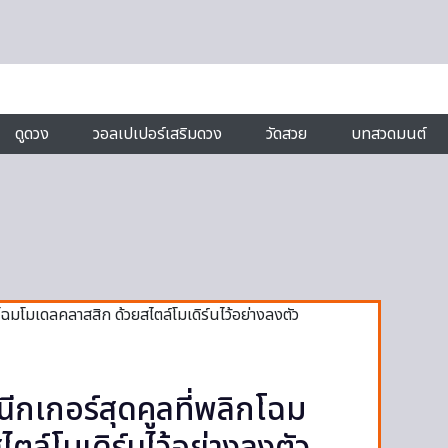
ดูดวง
วอลเปเปอร์เสริมดวง
วัดสวย
บทสวดมนต์
เกอร์สุดคูลที่พลิกโฉม