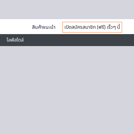
สินค้าแนะนำ
เปิดสมัครสมาชิก (ฟรี) เร็วๆ นี้
ไลฟ์สไตล์