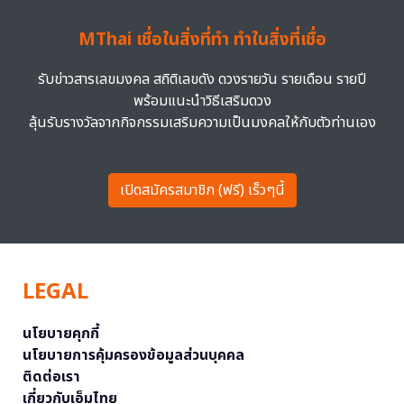
MThai เชื่อในสิ่งที่ทำ ทำในสิ่งที่เชื่อ
รับข่าวสารเลขมงคล สถิติเลขดัง ดวงรายวัน รายเดือน รายปี
พร้อมแนะนำวิธีเสริมดวง
ลุ้นรับรางวัลจากกิจกรรมเสริมความเป็นมงคลให้กับตัวท่านเอง
เปิดสมัครสมาชิก (ฟรี) เร็วๆนี้
LEGAL
นโยบายคุกกี้
นโยบายการคุ้มครองข้อมูลส่วนบุคคล
ติดต่อเรา
เกี่ยวกับเอ็มไทย