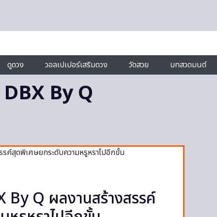
ดูดวง
วอลเปเปอร์เสริมดวง
วัดสวย
บทสวดมนต์
 DBX By Q
 By Q ผลงานสร้างสรรค์