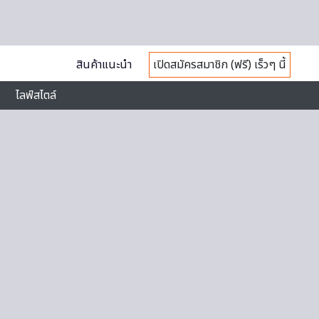
สินค้าแนะนำ
เปิดสมัครสมาชิก (ฟรี) เร็วๆ นี้
ไลฟ์สไตล์