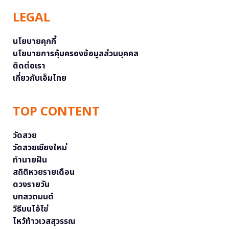
LEGAL
นโยบายคุกกี้
นโยบายการคุ้มครองข้อมูลส่วนบุคคล
ติดต่อเรา
เกี่ยวกับเอ็มไทย
TOP CONTENT
วัดสวย
วัดสวยเชียงใหม่
ทำนายฝัน
สถิติหวยรายเดือน
ดวงรายวัน
บทสวดมนต์
วิธีบนไอ้ไข่
ไหว้ท้าวเวสสุวรรณ