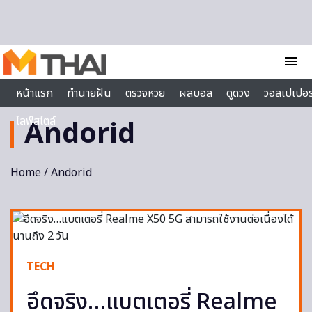
Skip to content
menu
หน้าแรก
ทำนายฝัน
ตรวจหวย
ผลบอล
ดูดวง
วอลเปเปอร
ไลฟ์สไตล์
Andorid
Home
/ Andorid
TECH
อึดจริง…แบตเตอรี่ Realme