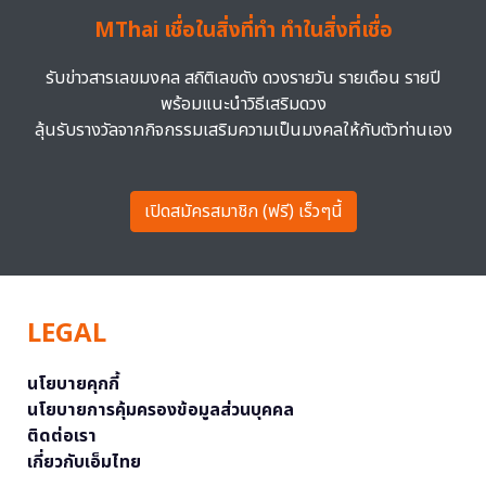
MThai เชื่อในสิ่งที่ทำ ทำในสิ่งที่เชื่อ
รับข่าวสารเลขมงคล สถิติเลขดัง ดวงรายวัน รายเดือน รายปี
พร้อมแนะนำวิธีเสริมดวง
ลุ้นรับรางวัลจากกิจกรรมเสริมความเป็นมงคลให้กับตัวท่านเอง
เปิดสมัครสมาชิก (ฟรี) เร็วๆนี้
LEGAL
นโยบายคุกกี้
นโยบายการคุ้มครองข้อมูลส่วนบุคคล
ติดต่อเรา
เกี่ยวกับเอ็มไทย