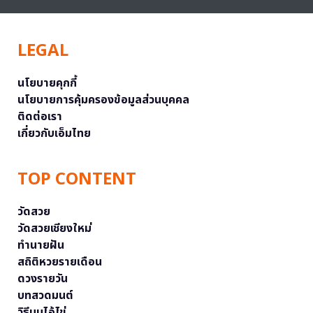
LEGAL
นโยบายคุกกี้
นโยบายการคุ้มครองข้อมูลส่วนบุคคล
ติดต่อเรา
เกี่ยวกับเอ็มไทย
TOP CONTENT
วัดสวย
วัดสวยเชียงใหม่
ทำนายฝัน
สถิติหวยรายเดือน
ดวงรายวัน
บทสวดมนต์
วิธีบนไอ้ไข่