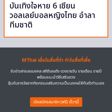
บันเทิงใจหาย 6 เซียน
วอลเลย์บอลหญิงไทย อำลา
ทีมชาติ
MThai เชื่อในสิ่งที่ทำ ทำในสิ่งที่เชื่อ
รับข่าวสารเลขมงคล สถิติเลขดัง ดวงรายวัน รายเดือน รายปี
พร้อมแนะนำวิธีเสริมดวง
ลุ้นรับรางวัลจากกิจกรรมเสริมความเป็นมงคลให้กับตัวท่านเอง
เปิดสมัครสมาชิก (ฟรี) เร็วๆนี้