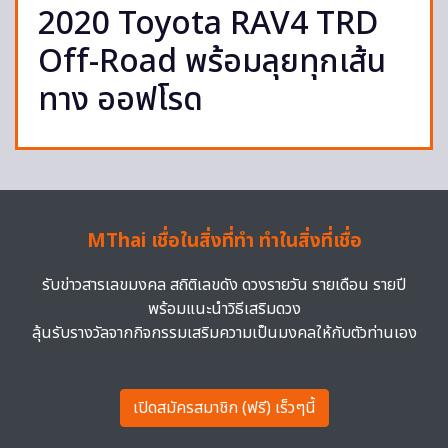
2020 Toyota RAV4 TRD
Off-Road พร้อมลุยทุกเส้น
ทาง ออฟโรด
MThai เชื่อในสิ่งที่ทำ ทำในสิ่งที่เชื่อ
รับข่าวสารเลขมงคล สถิติเลขดัง ดวงรายวัน รายเดือน รายปี
พร้อมแนะนำวิธีเสริมดวง
ลุ้นรับรางวัลจากกิจกรรมเสริมความเป็นมงคลให้กับตัวท่านเอง
เปิดสมัครสมาชิก (ฟรี) เร็วๆนี้