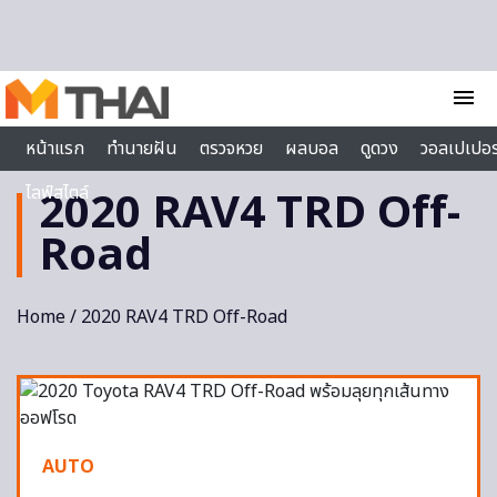
Skip to content
menu
หน้าแรก
ทำนายฝัน
ตรวจหวย
ผลบอล
ดูดวง
วอลเปเปอร
ไลฟ์สไตล์
2020 RAV4 TRD Off-
Road
Home
/ 2020 RAV4 TRD Off-Road
AUTO