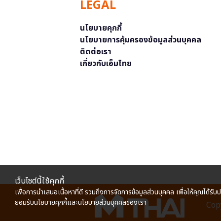
LEGAL
นโยบายคุกกี้
นโยบายการคุ้มครองข้อมูลส่วนบุคคล
ติดต่อเรา
เกี่ยวกับเอ็มไทย
เว็บไซต์นี้ใช้คุกกี้
เพื่อการนำเสนอเนื้อหาที่ดี รวมถึงการจัดการข้อมูลส่วนบุคคล เพื่อให้คุณได้รับ
ยอมรับนโยบายคุกกี้และนโยบายส่วนบุคคลของเรา
Copy