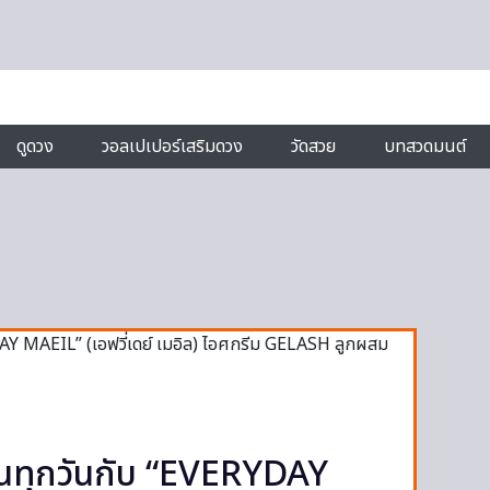
ดูดวง
วอลเปเปอร์เสริมดวง
วัดสวย
บทสวดมนต์
ในทุกวันกับ “EVERYDAY