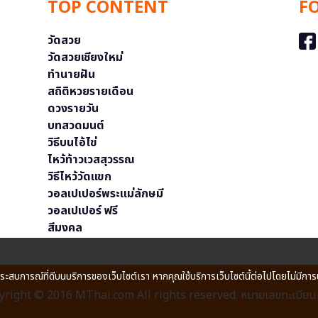
TOP CONTENT
F
วัดสวย
วัดสวยเชียงใหม่
ทำนายฝัน
สถิติหวยรายเดือน
ดวงรายวัน
บทสวดมนต์
วิธีบนไอ้ไข่
ไหว้ท้าวเวสสุวรรณ
วิธีไหว้วัดแขก
วอลเปเปอร์พระแม่ลักษมี
วอลเปเปอร์ ฟรี
สีมงคล
ประสบการณ์ที่ดีบนบริการของเว็บไซต์เรา หากคุณใช้บริการเว็บไซต์นี้ต่อไปโดยไม่มีการ
right © 2016 MThai.com All rights reserved. หมายเลขทะเบียนก