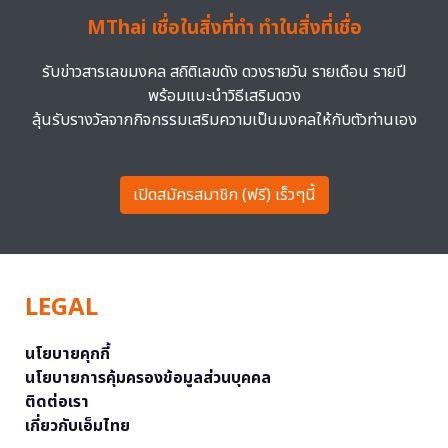
MThai เชื่อในสิ่งที่ทำ ทำในสิ่งที่เชื่อ
รับข่าวสารเลขมงคล สถิติเลขดัง ดวงรายวัน รายเดือน รายปี
พร้อมแนะนำวิธีเสริมดวง
ลุ้นรับรางวัลจากกิจกรรมเสริมความเป็นมงคลให้กับตัวท่านเอง
เปิดสมัครสมาชิก (ฟรี) เร็วๆนี้
LEGAL
นโยบายคุกกี้
นโยบายการคุ้มครองข้อมูลส่วนบุคคล
ติดต่อเรา
เกี่ยวกับเอ็มไทย