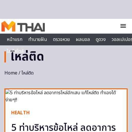
Skip to content
menu
หน้าแรก
ทำนายฝัน
ตรวจหวย
ผลบอล
ดูดวง
วอลเปเปอร
ไลฟ์สไตล์
ไหล่ติด
Home
/ ไหล่ติด
HEALTH
5 ท่าบริหารข้อไหล่ ลดอาการ