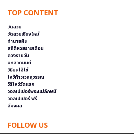
TOP CONTENT
วัดสวย
วัดสวยเชียงใหม่
ทำนายฝัน
สถิติหวยรายเดือน
ดวงรายวัน
บทสวดมนต์
วิธีบนไอ้ไข่
ไหว้ท้าวเวสสุวรรณ
วิธีไหว้วัดแขก
วอลเปเปอร์พระแม่ลักษมี
วอลเปเปอร์ ฟรี
สีมงคล
FOLLOW US