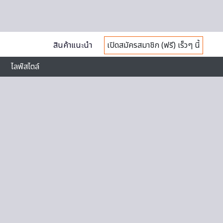
สินค้าแนะนำ
เปิดสมัครสมาชิก (ฟรี) เร็วๆ นี้
ไลฟ์สไตล์