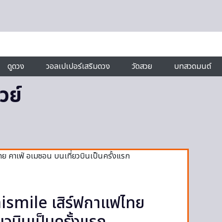
ดูดวง
วอลเปเปอร์เสริมดวง
วัดสวย
บทสวดมนต์
วย์
ismile เสิร์ฟกาแฟไทย