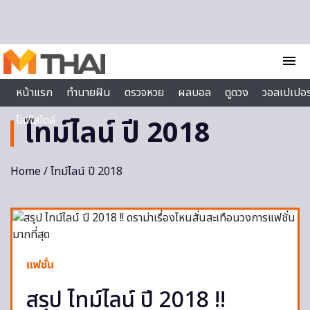
Skip to content
menu
หน้าแรก
ทำนายฝัน
ตรวจหวย
ผลบอล
ดูดวง
วอลเปเปอร
ไลฟ์สไตล์
ไทม์ไลน์ ปี 2018
Home
/ ไทม์ไลน์ ปี 2018
แฟชั่น
สรุป ไทม์ไลน์ ปี 2018 !!