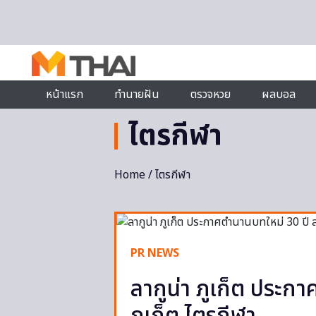
Skip to content
หน้าแรก
ทำนายฝัน
ตรวจหวย
ผลบอล
ไตรกีฬา
Home
/ ไตรกีฬา
PR NEWS
ลากูน่า ภูเก็ต ประก