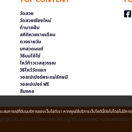
TOP CONTENT
F
วัดสวย
วัดสวยเชียงใหม่
ทำนายฝัน
สถิติหวยรายเดือน
ดวงรายวัน
บทสวดมนต์
วิธีบนไอ้ไข่
ไหว้ท้าวเวสสุวรรณ
วิธีไหว้วัดแขก
วอลเปเปอร์พระแม่ลักษมี
วอลเปเปอร์ ฟรี
สีมงคล
ประสบการณ์ที่ดีบนบริการของเว็บไซต์เรา หากคุณใช้บริการเว็บไซต์นี้ต่อไปโดยไม่มีการ
right © 2016 MThai.com All rights reserved. หมายเลขทะเบียนก