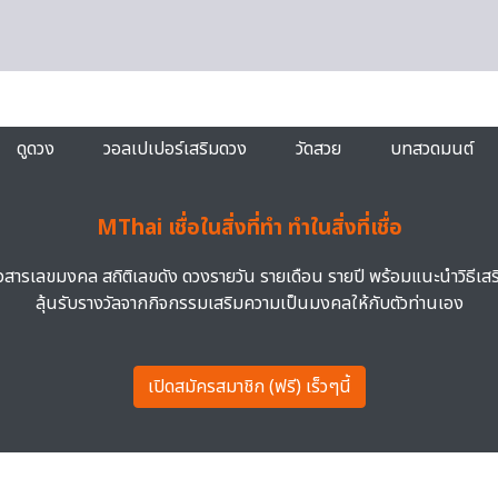
ดูดวง
วอลเปเปอร์เสริมดวง
วัดสวย
บทสวดมนต์
MThai เชื่อในสิ่งที่ทำ ทำในสิ่งที่เชื่อ
าวสารเลขมงคล สถิติเลขดัง ดวงรายวัน รายเดือน รายปี พร้อมแนะนำวิธีเส
ลุ้นรับรางวัลจากกิจกรรมเสริมความเป็นมงคลให้กับตัวท่านเอง
เปิดสมัครสมาชิก (ฟรี) เร็วๆนี้