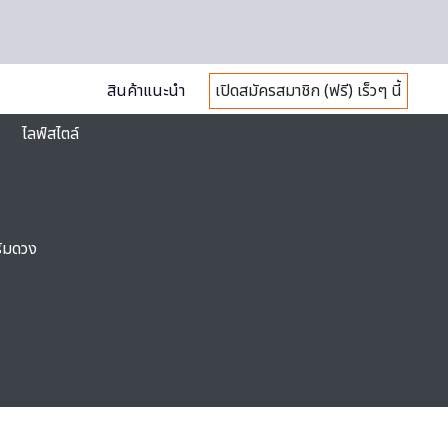
สินค้าแนะนำ
เปิดสมัครสมาชิก (ฟรี) เร็วๆ นี้
ไลฟ์สไตล์
ริมดวง