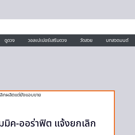
ดูดวง
วอลเปเปอร์เสริมดวง
วัดสวย
บทสวดมนต์
ิมมิค-ออร่าฟิต แจ้งยกเลิก