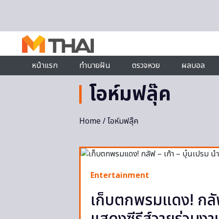
Skip to content
หน้าแรก
ทำนายฝัน
ตรวจหวย
ผลบอล
โอห์มฟลุ๊ค
Home
/ โอห์มฟลุ๊ค
Entertainment
เก็บตกพรมแดง! กลัฟ 