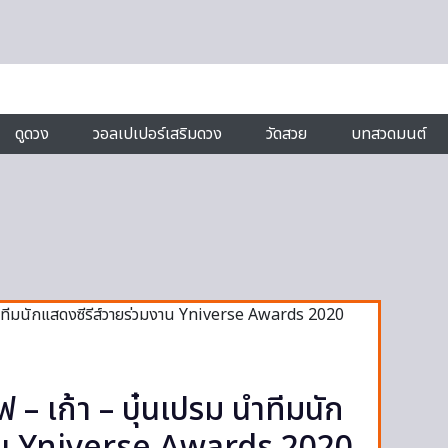
ดูดวง
วอลเปเปอร์เสริมดวง
วัดสวย
บทสวดมนต์
– เก้า – บุ๋นเปรม นำทีมนัก