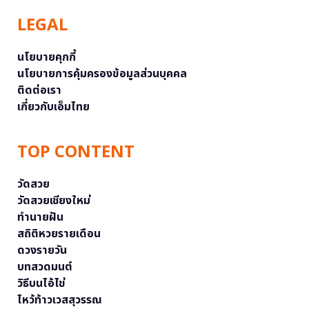
LEGAL
นโยบายคุกกี้
นโยบายการคุ้มครองข้อมูลส่วนบุคคล
ติดต่อเรา
เกี่ยวกับเอ็มไทย
TOP CONTENT
วัดสวย
วัดสวยเชียงใหม่
ทำนายฝัน
สถิติหวยรายเดือน
ดวงรายวัน
บทสวดมนต์
วิธีบนไอ้ไข่
ไหว้ท้าวเวสสุวรรณ