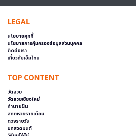
LEGAL
นโยบายคุกกี้
นโยบายการคุ้มครองข้อมูลส่วนบุคคล
ติดต่อเรา
เกี่ยวกับเอ็มไทย
TOP CONTENT
วัดสวย
วัดสวยเชียงใหม่
ทำนายฝัน
สถิติหวยรายเดือน
ดวงรายวัน
บทสวดมนต์
วิธีบนไอ้ไข่