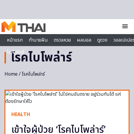
Skip to content
menu
หน้าแรก
ทำนายฝัน
ตรวจหวย
ผลบอล
ดูดวง
วอลเปเปอร
ไลฟ์สไตล์
โรคไบโพล่าร์
Home
/ โรคไบโพล่าร์
HEALTH
เข้าใจผู้ป่วย ‘โรคไบโพล่าร์’