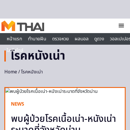
Skip to content
menu
หน้าแรก
ทำนายฝัน
ตรวจหวย
ผลบอล
ดูดวง
วอลเปเปอร
ไลฟ์สไตล์
โรคหนังเน่า
Home
/ โรคหนังเน่า
NEWS
พบผู้ป่วยโรคเนื้อเน่า-หนังเน่า