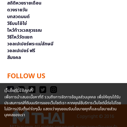
สถิติหวยรายเดือน
ดวงรายวัน
บทสวดมนต์
วิธีบนไอ้ไข่
ไหว้ท้าวเวสสุวรรณ
วิธีไหว้วัดแขก
วอลเปเปอร์พระแม่ลักษมี
วอลเปเปอร์ ฟรี
สีมงคล
FOLLOW US
เว็บไซต์นี้ใช้คุกกี้
เพื่อการนำเสนอเนื้อหาที่ดี รวมถึงการจัดการข้อมูลส่วนบุคคล เพื่อให้คุณได้รับ
ประสบการณ์ที่ดีบนบริการของเว็บไซต์เรา หากคุณใช้บริการเว็บไซต์นี้ต่อไปโดย
ไม่มีการปรับตั้งค่าใดๆนั้น แสดงว่าคุณยอมรับนโยบายคุกกี้และนโยบายส่วน
บุคคลของเรา
Copyright © 2016
MThai.com All rights reserved. หมายเลขทะเบียนการค้า