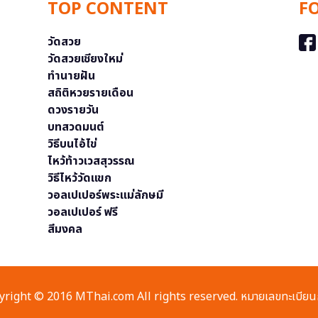
TOP CONTENT
F
วัดสวย
วัดสวยเชียงใหม่
ทำนายฝัน
สถิติหวยรายเดือน
ดวงรายวัน
บทสวดมนต์
วิธีบนไอ้ไข่
ไหว้ท้าวเวสสุวรรณ
วิธีไหว้วัดแขก
วอลเปเปอร์พระแม่ลักษมี
วอลเปเปอร์ ฟรี
สีมงคล
right © 2016 MThai.com All rights reserved. หมายเลขทะเบียนก