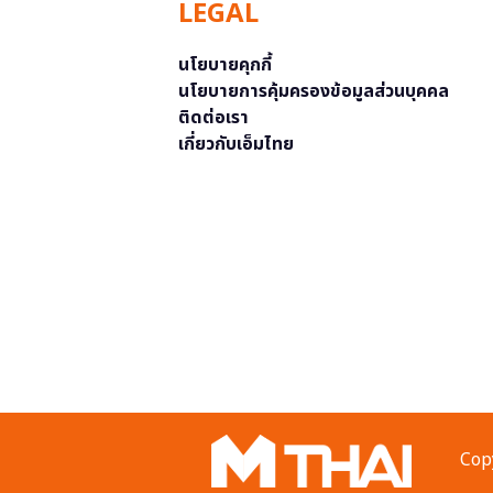
LEGAL
นโยบายคุกกี้
นโยบายการคุ้มครองข้อมูลส่วนบุคคล
ติดต่อเรา
เกี่ยวกับเอ็มไทย
Copy