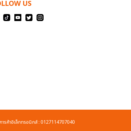
OLLOW US
ารค้าอิเล็กทรอนิกส์ : 0127114707040