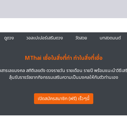
ดูดวง
วอลเปเปอร์เสริมดวง
วัดสวย
บทสวดมนต์
MThai เชื่อในสิ่งที่ทำ ทำในสิ่งที่เชื่อ
าวสารเลขมงคล สถิติเลขดัง ดวงรายวัน รายเดือน รายปี พร้อมแนะนำวิธีเส
ลุ้นรับรางวัลจากกิจกรรมเสริมความเป็นมงคลให้กับตัวท่านเอง
เปิดสมัครสมาชิก (ฟรี) เร็วๆนี้