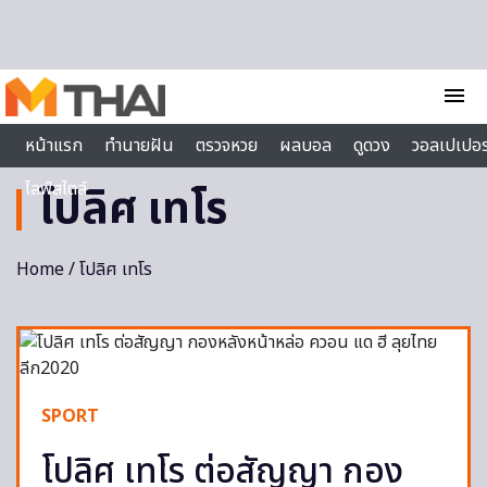
Skip to content
menu
หน้าแรก
ทำนายฝัน
ตรวจหวย
ผลบอล
ดูดวง
วอลเปเปอร
ไลฟ์สไตล์
โปลิศ เทโร
Home
/ โปลิศ เทโร
SPORT
โปลิศ เทโร ต่อสัญญา กอง