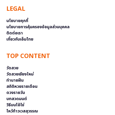
LEGAL
นโยบายคุกกี้
นโยบายการคุ้มครองข้อมูลส่วนบุคคล
ติดต่อเรา
เกี่ยวกับเอ็มไทย
TOP CONTENT
วัดสวย
วัดสวยเชียงใหม่
ทำนายฝัน
สถิติหวยรายเดือน
ดวงรายวัน
บทสวดมนต์
วิธีบนไอ้ไข่
ไหว้ท้าวเวสสุวรรณ