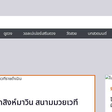
ดูดวง
วอลเปเปอร์เสริมดวง
วัดสวย
บทสวดมนต์
กสิงห์มาวิน สนามมวยเวที